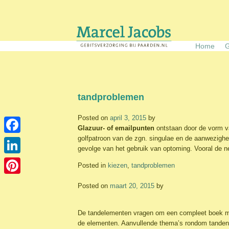
Skip
to
content
Home
G
tandproblemen
Posted on
april 3, 2015
by
Glazuur- of emailpunten
ontstaan door de vorm va
golfpatroon van de zgn. singulae en de aanwezighe
Facebook
gevolge van het gebruik van optoming. Vooral de n
LinkedIn
Posted in
kiezen
,
tandproblemen
Pinterest
Posted on
maart 20, 2015
by
De tandelementen vragen om een compleet boek met u
de elementen. Aanvullende thema’s rondom tanden 