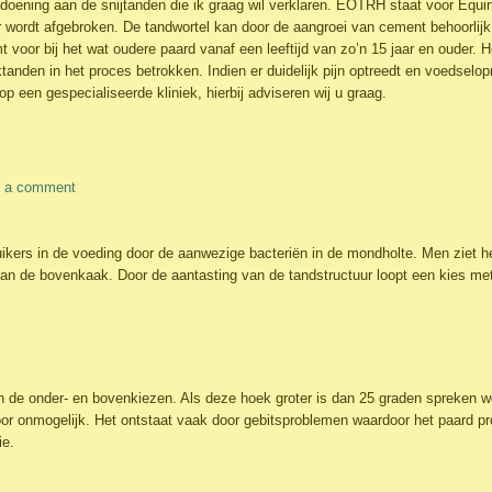
oening aan de snijtanden die ik graag wil verklaren. EOTRH staat voor Equ
uur wordt afgebroken. De tandwortel kan door de aangroei van cement behoorli
t voor bij het wat oudere paard vanaf een leeftijd van zo’n 15 jaar en ouder. H
tanden in het proces betrokken. Indien er duidelijk pijn optreedt en voedselo
op een gespecialiseerde kliniek, hierbij adviseren wij u graag.
 a comment
uikers in de voeding door de aanwezige bacteriën in de mondholte. Men ziet he
n de bovenkaak. Door de aantasting van de tandstructuur loopt een kies met
an de onder- en bovenkiezen. Als deze hoek groter is dan 25 graden spreken 
or onmogelijk. Het ontstaat vaak door gebitsproblemen waardoor het paard pr
ie.