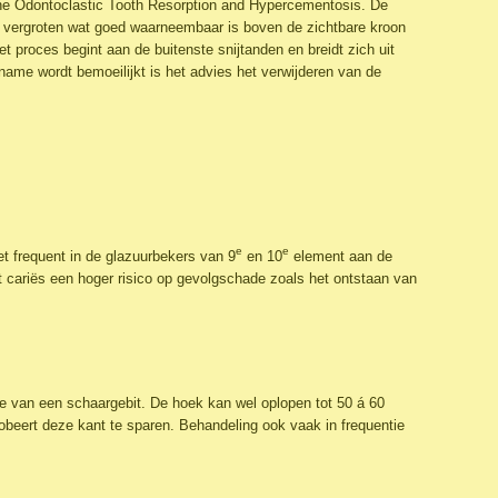
ine Odontoclastic Tooth Resorption and Hypercementosis. De
jk vergroten wat goed waarneembaar is boven de zichtbare kroon
et proces begint aan de buitenste snijtanden en breidt zich uit
pname wordt bemoeilijkt is het advies het verwijderen van de
e
e
t frequent in de glazuurbekers van 9
en 10
element aan de
 cariës een hoger risico op gevolgschade zoals het ontstaan van
we van een schaargebit. De hoek kan wel oplopen tot 50 á 60
obeert deze kant te sparen. Behandeling ook vaak in frequentie