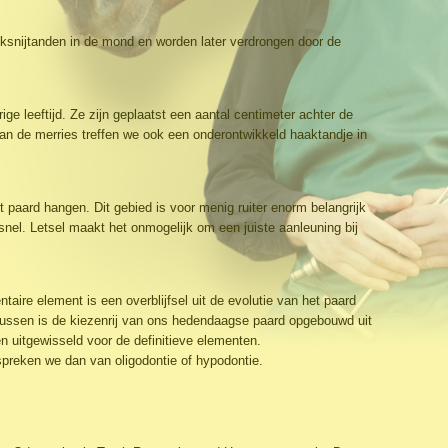
lksnijtanden in de mond en worden later verdrongen door de
e leeftijd. Ze zijn geplaatst een aantal centimeter achter de
van de merries treffen we ook een onderontwikkeld haaktandje in
t paard hangen. Dit gebied is voor menig ruiter enorm belangrijk
nel. Letsel maakt het onmogelijk om een juiste aanleuning bij
aire element is een overblijfsel uit de evolutie van het paard
tussen is de kiezenrij van ons hedendaagse paard opgebouwd uit
n uitgewisseld voor de definitieve elementen.
spreken we dan van oligodontie of hypodontie.