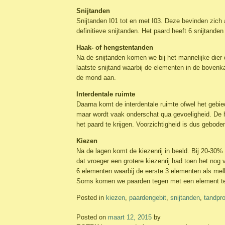
Snijtanden
Snijtanden I01 tot en met I03. Deze bevinden zich
definitieve snijtanden. Het paard heeft 6 snijtande
Haak- of hengstentanden
Na de snijtanden komen we bij het mannelijke dier 
laatste snijtand waarbij de elementen in de bovenk
de mond aan.
Interdentale ruimte
Daarna komt de interdentale ruimte ofwel het gebied
maar wordt vaak onderschat qua gevoeligheid. De h
het paard te krijgen. Voorzichtigheid is dus gebode
Kiezen
Na de lagen komt de kiezenrij in beeld. Bij 20-30% 
dat vroeger een grotere kiezenrij had toen het no
6 elementen waarbij de eerste 3 elementen als melk
Soms komen we paarden tegen met een element tevee
Posted in
kiezen
,
paardengebit
,
snijtanden
,
tandpr
Posted on
maart 12, 2015
by