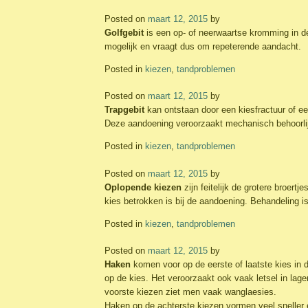
Posted on
maart 12, 2015
by
Golfgebit
is een op- of neerwaartse kromming in de
mogelijk en vraagt dus om repeterende aandacht.
Posted in
kiezen
,
tandproblemen
Posted on
maart 12, 2015
by
Trapgebit
kan ontstaan door een kiesfractuur of ee
Deze aandoening veroorzaakt mechanisch behoorlijk
Posted in
kiezen
,
tandproblemen
Posted on
maart 12, 2015
by
Oplopende kiezen
zijn feitelijk de grotere broer
kies betrokken is bij de aandoening. Behandeling i
Posted in
kiezen
,
tandproblemen
Posted on
maart 12, 2015
by
Haken
komen voor op de eerste of laatste kies in 
op de kies. Het veroorzaakt ook vaak letsel in lag
voorste kiezen ziet men vaak wanglaesies.
Haken op de achterste kiezen vormen veel sneller