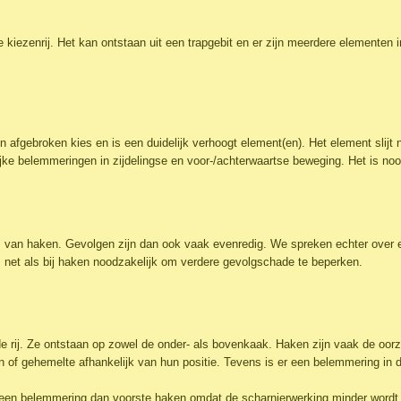
 kiezenrij. Het kan ontstaan uit een trapgebit en er zijn meerdere elementen 
n afgebroken kies en is een duidelijk verhoogt element(en). Het element slijt
e belemmeringen in zijdelingse en voor-/achterwaartse beweging. Het is noo
tjes van haken. Gevolgen zijn dan ook vaak evenredig. We spreken echter over
s net als bij haken noodzakelijk om verdere gevolgschade te beperken.
de rij. Ze ontstaan op zowel de onder- als bovenkaak. Haken zijn vaak de oor
en of gehemelte afhankelijk van hun positie. Tevens is er een belemmering in
 een belemmering dan voorste haken omdat de scharnierwerking minder wordt