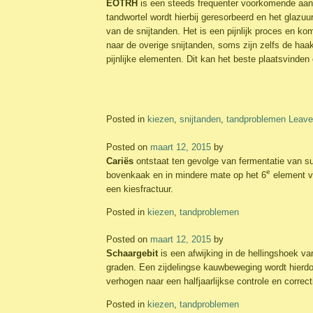
EOTRH
is een steeds frequenter voorkomende aand
tandwortel wordt hierbij geresorbeerd en het glaz
van de snijtanden. Het is een pijnlijk proces en kom
naar de overige snijtanden, soms zijn zelfs de haak
pijnlijke elementen. Dit kan het beste plaatsvinden 
Posted in
kiezen
,
snijtanden
,
tandproblemen
Leave
Posted on
maart 12, 2015
by
Cariës
ontstaat ten gevolge van fermentatie van s
e
bovenkaak en in mindere mate op het 6
element va
een kiesfractuur.
Posted in
kiezen
,
tandproblemen
Posted on
maart 12, 2015
by
Schaargebit
is een afwijking in de hellingshoek v
graden. Een zijdelingse kauwbeweging wordt hierdo
verhogen naar een halfjaarlijkse controle en correct
Posted in
kiezen
,
tandproblemen