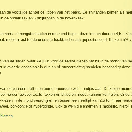
 aan de voorzijde achter de lippen van het paard. De snijtanden komen als me
n in de onderkaak en 6 snijtanden in de bovenkaak.
de haak- of hengstentanden in de mond tegen, deze komen door op 4,5 – 5 jarig
aak meestal achter de onderste haaktanden zijn gepositioneerd. Bij zo’n 5% 
 van de ‘lagen’ waar we juist voor de eerste kiezen het bit in de mond van he
uid over de onderkaak is dun en bij onvoorzichtig handelen beschadigt deze s
n.
van de paarden treft men één of meerdere wolfstandjes aan. Dit kleine rudiment
g veel harder ruwvoer zoals takken en bladeren moest kunnen vermalen. Onder
kiezen in de mond verschijnen en tussen een leeftijd van 2,5 tot 4 jaar worde
l, polydontie of hyperdontie. Ook te weinig elementen is mogelijk, hierbij 
oblemen