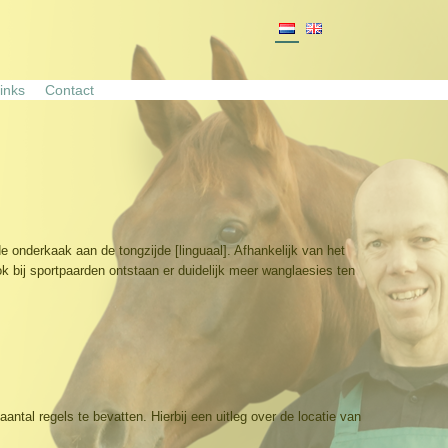
inks
Contact
onderkaak aan de tongzijde [linguaal]. Afhankelijk van het
 bij sportpaarden ontstaan er duidelijk meer wanglaesies ten
ntal regels te bevatten. Hierbij een uitleg over de locatie van