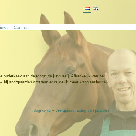
inks
Contact
onderkaak aan de tongzijde [linguaal]. Afhankelijk van het
 bij sportpaarden ontstaan er duidelijk meer wanglaesies ten
Infographic – Leeftijdsschatting van paarden
→