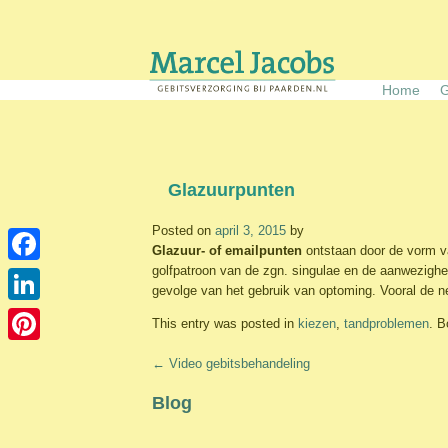
Skip
to
content
Home
G
Glazuurpunten
Posted on
april 3, 2015
by
Glazuur- of emailpunten
ontstaan door de vorm va
golfpatroon van de zgn. singulae en de aanwezighe
Facebook
gevolge van het gebruik van optoming. Vooral de n
LinkedIn
This entry was posted in
kiezen
,
tandproblemen
. 
Pinterest
Post
←
Video gebitsbehandeling
navigation
Blog