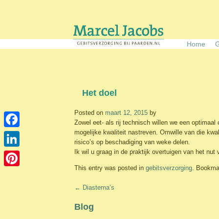
Skip
to
content
Home
G
Het doel
Posted on
maart 12, 2015
by
Zowel eet- als rij technisch willen we een optimaa
mogelijke kwaliteit nastreven. Omwille van die kwal
Facebook
risico’s op beschadiging van weke delen.
Ik wil u graag in de praktijk overtuigen van het nut
LinkedIn
This entry was posted in
gebitsverzorging
. Bookma
Pinterest
Post
←
Diastema’s
navigation
Blog