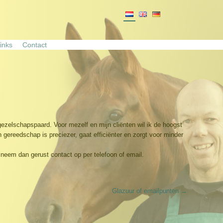
inks
Contact
ezelschapspaard. Voor mezelf en mijn cliënten wil ik de hoogst
h gereedschap is preciezer, gaat efficiënter en zorgt voor minder
, neem dan
gerust contact op per telefoon of email.
Glazuur of emailpunten
→