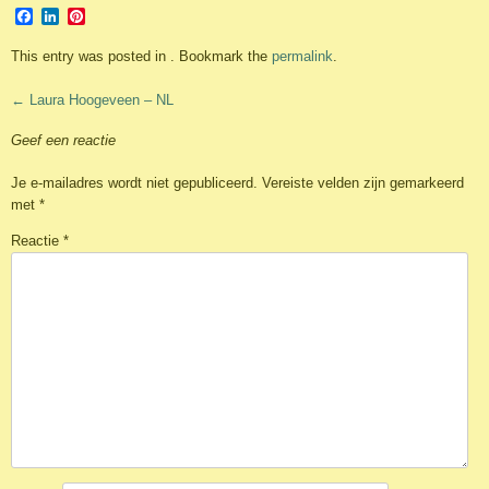
Facebook
LinkedIn
Pinterest
This entry was posted in . Bookmark the
permalink
.
Post
←
Laura Hoogeveen – NL
navigation
Geef een reactie
Je e-mailadres wordt niet gepubliceerd.
Vereiste velden zijn gemarkeerd
met
*
Reactie
*