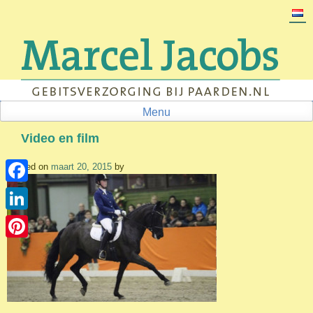
Skip
to
content
Menu
Video en film
Posted on
maart 20, 2015
by
Facebook
LinkedIn
Pinterest