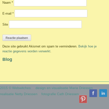
Naam
*
E-mail
*
Site
Deze site gebruikt Akismet om spam te verminderen.
Bekijk hoe je
reactie gegevens worden verwerkt
.
Blog
2015 © Webwitches:
design en visualisatie Maria Driessen
realisatie Netty Driessen
fotografie Cath Driessen