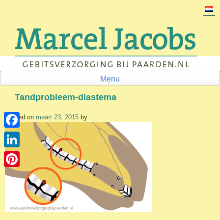
Skip
to
content
Menu
Tandprobleem-diastema
Posted on
maart 23, 2015
by
Facebook
LinkedIn
Pinterest