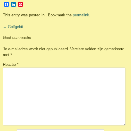
Facebook
LinkedIn
Pinterest
This entry was posted in . Bookmark the
permalink
.
Post
←
Golfgebit
navigation
Geef een reactie
Je e-mailadres wordt niet gepubliceerd.
Vereiste velden zijn gemarkeerd
met
*
Reactie
*