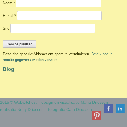
Naam
*
E-mail
*
Site
Deze site gebruikt Akismet om spam te verminderen.
Bekijk hoe je
reactie gegevens worden verwerkt
.
Blog
2015 © Webwitches:
design en visualisatie Maria Driessen
realisatie Netty Driessen
fotografie Cath Driessen