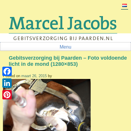
Skip
to
content
Menu
Gebitsverzorging bij Paarden – Foto voldoende
licht in de mond (1280×853)
Posted on
maart 26, 2015
by
Facebook
LinkedIn
Pinterest