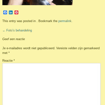
Facebook
LinkedIn
Pinterest
This entry was posted in . Bookmark the
permalink
.
Post
←
Foto’s behandeling
navigation
Geef een reactie
Je e-mailadres wordt niet gepubliceerd.
Vereiste velden zijn gemarkeerd
met
*
Reactie
*