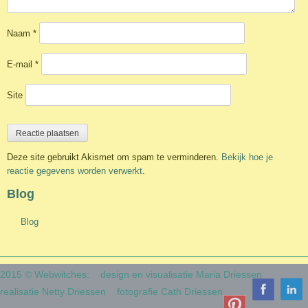
Naam
*
E-mail
*
Site
Deze site gebruikt Akismet om spam te verminderen.
Bekijk hoe je
reactie gegevens worden verwerkt
.
Blog
Blog
2015 © Webwitches:
design en visualisatie Maria Driessen
realisatie Netty Driessen
fotografie Cath Driessen