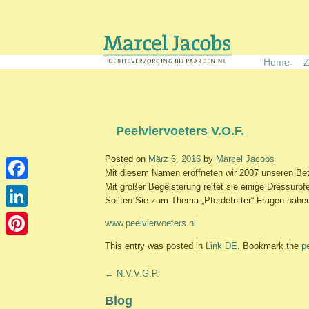
Skip
to
content
Home
Z
Peelviervoeters V.O.F.
Posted on
März 6, 2016
by
Marcel Jacobs
Mit diesem Namen eröffneten wir 2007 unseren Betr
Mit großer Begeisterung reitet sie einige Dressurpf
Facebook
Sollten Sie zum Thema „Pferdefutter“ Fragen habe
LinkedIn
www.peelviervoeters.nl
Pinterest
This entry was posted in
Link DE
. Bookmark the
p
Post
←
N.V.V.G.P.
navigation
Blog