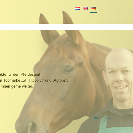
kte für den Pferdesport.
en Topmarke „St. Hippolyt“ und „Agrobs“.
t Ihnen gerne weiter.
Das Ziel
→