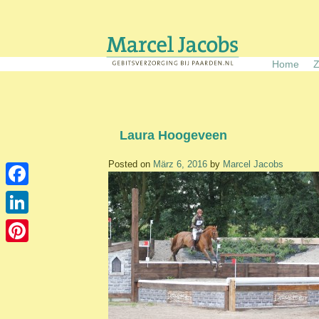
Skip
to
content
Home
Z
Laura Hoogeveen
Posted on
März 6, 2016
by
Marcel Jacobs
Facebook
LinkedIn
Pinterest